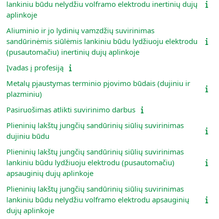
lankiniu būdu nelydžiu volframo elektrodu inertinių dujų
aplinkoje
Aliuminio ir jo lydinių vamzdžių suvirinimas
sandūrinėmis siūlėmis lankiniu būdu lydžiuoju elektrodu
(pusautomačiu) inertinių dujų aplinkoje
Įvadas į profesiją
Metalų pjaustymas terminio pjovimo būdais (dujiniu ir
plazminiu)
Pasiruošimas atlikti suvirinimo darbus
Plieninių lakštų jungčių sandūrinių siūlių suvirinimas
dujiniu būdu
Plieninių lakštų jungčių sandūrinių siūlių suvirinimas
lankiniu būdu lydžiuoju elektrodu (pusautomačiu)
apsauginių dujų aplinkoje
Plieninių lakštų jungčių sandūrinių siūlių suvirinimas
lankiniu būdu nelydžiu volframo elektrodu apsauginių
dujų aplinkoje