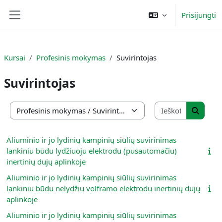
Pereiti į pagrindinį turinį
Prisijungti
Šoninis skydelis
Kursai
Profesinis mokymas
Suvirintojas
Suvirintojas
Ieškoti ku
Kursų kategorijos
Ieškoti
Aliuminio ir jo lydinių kampinių siūlių suvirinimas
lankiniu būdu lydžiuoju elektrodu (pusautomačiu)
inertinių dujų aplinkoje
Aliuminio ir jo lydinių kampinių siūlių suvirinimas
lankiniu būdu nelydžiu volframo elektrodu inertinių dujų
aplinkoje
Aliuminio ir jo lydinių kampinių siūlių suvirinimas